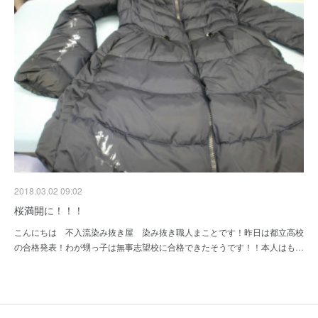
2018.03.02 09:02
桜満開に！！！
こんにちは 不入流染み抜き屋 染み抜き職人まことです！昨日は都立高校
の合格発表！わが甥っ子は無事志望校に合格できたそうです！！本人はも…