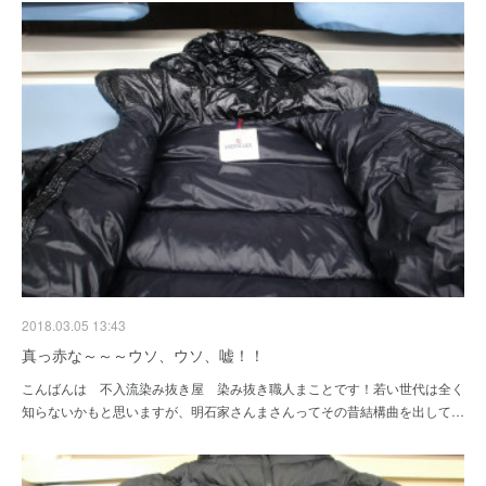
2018.03.05 13:43
真っ赤な～～～ウソ、ウソ、嘘！！
こんばんは 不入流染み抜き屋 染み抜き職人まことです！若い世代は全く
知らないかもと思いますが、明石家さんまさんってその昔結構曲を出して…