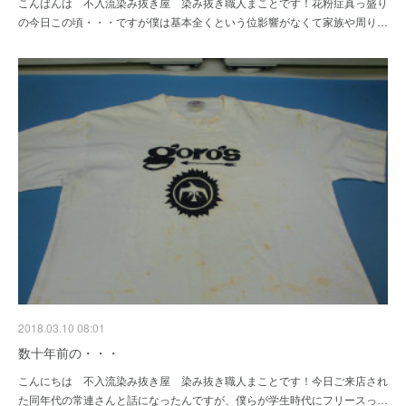
こんばんは 不入流染み抜き屋 染み抜き職人まことです！花粉症真っ盛り
の今日この頃・・・ですが僕は基本全くという位影響がなくて家族や周り…
2018.03.10 08:01
数十年前の・・・
こんにちは 不入流染み抜き屋 染み抜き職人まことです！今日ご来店され
た同年代の常連さんと話になったんですが、僕らが学生時代にフリースっ…