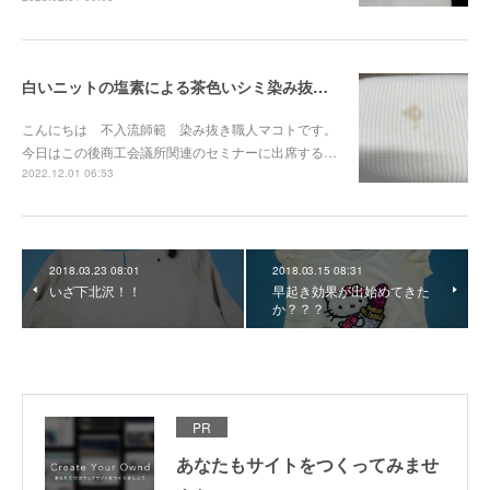
白いニットの塩素による茶色いシミ染み抜き事例『染み抜き屋』
こんにちは 不入流師範 染み抜き職人マコトです。
今日はこの後商工会議所関連のセミナーに出席する…
2022.12.01 06:53
2018.03.23 08:01
2018.03.15 08:31
いざ下北沢！！
早起き効果が出始めてきた
か？？？
PR
あなたもサイトをつくってみませ