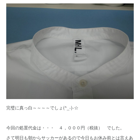
完璧に真っ白～～～～でしょ(^_-)-☆
今回の処置代金は・・・ ４，０００円（税抜） でした。
さて明日も朝からサッカーがあるので今日もお休み前とは言えあ