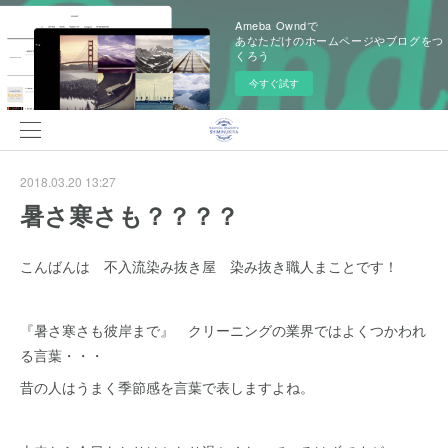
Ameba Owndで
あなただけのホームページやブログをつ
くろう
今すぐ試す
2018.03.20 13:27
暑さ寒さも？？？？
こんばんは 不入流染み抜き屋 染み抜き職人まことです！
『暑さ寒さも彼岸まで』 クリーニングの業界ではよくつかわれ
る言葉・・・
昔の人はうまく季節感を言葉で表しますよね。