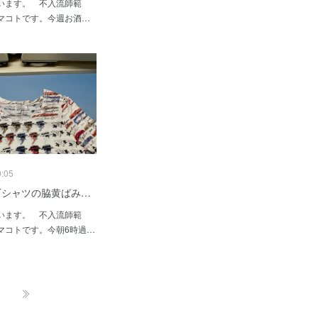
います。 不入流師範
マコトです。今週お酒…
0:05
 Tシャツの脇黄ばみ…
います。 不入流師範
マコトです。今朝6時過…