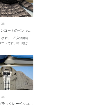
3:38
rダウンコートのペンキ…
います。 不入流師範
マコトです。昨日暖か…
3:46
ブラックレーベルコ…