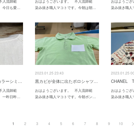
 不入流師範
おはようございます。 不入流師範
おはようござ
。今日も愛…
染み抜き職人マコトです。今朝は朝…
染み抜き職人
2023.01.25 23:43
2023.01.25 0
カラーシミ…
黒カビが全体に出たポロシャツ…
CHANEL
 不入流師範
おはようございます。 不入流師範
おはようござ
。一昨日昨…
染み抜き職人マコトです。今朝ポン…
染み抜き職人
1
2
3
4
5
6
7
8
9
10