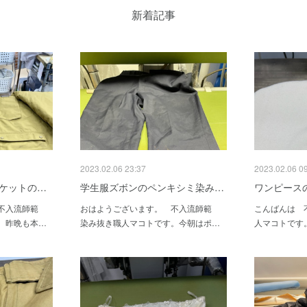
新着記事
2023.02.06 23:37
2023.02.06 0
ジャケットの…
学生服ズボンのペンキシミ染み…
ワンピース
 不入流師範
おはようございます。 不入流師範
こんばんは 
。昨晩も本…
染み抜き職人マコトです。今朝はポ…
人マコトです