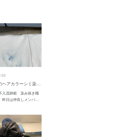
9:56
のヘアカラーシミ染…
不入流師範 染み抜き職
。昨日は仲良しメンバ…