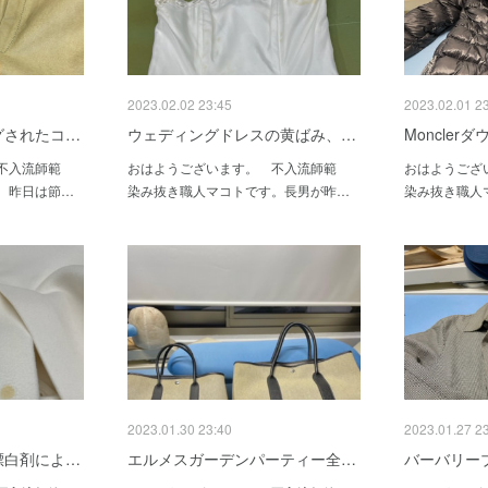
2023.02.02 23:45
2023.02.01 2
グされたコ…
ウェディングドレスの黄ばみ、…
Moncle
 不入流師範
おはようございます。 不入流師範
おはようござ
。昨日は節…
染み抜き職人マコトです。長男が昨…
染み抜き職人
2023.01.30 23:40
2023.01.27 2
漂白剤によ…
エルメスガーデンパーティー全…
バーバリー