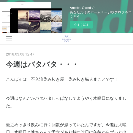
Ameba Owndで
あなただけのホームページやブログをつ
くろう
今すぐ試す
2018.03.08 12:47
今週はバタバタ・・・
こんばんは 不入流染み抜き屋 染み抜き職人まことです！
今週はなんだかバタバタしっぱなしでようやく木曜日になりまし
た。
最近めっきり飲みに行く回数が減っていたんですが、今週は火曜
日、水曜日と連ちゃんで予定があり特に昨日は午後からずっと出