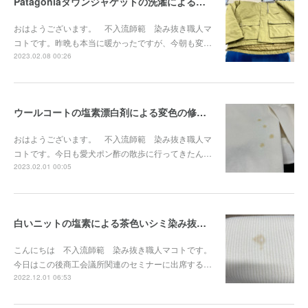
Patagoniaダウンジャケットの洗濯による輪染み染み抜き事例『染み抜き屋』
おはようございます。 不入流師範 染み抜き職人マ
コトです。昨晩も本当に暖かったですが、今朝も変…
2023.02.08 00:26
ウールコートの塩素漂白剤による変色の修正事例『染み抜き屋』
おはようございます。 不入流師範 染み抜き職人マ
コトです。今日も愛犬ポン酢の散歩に行ってきたん…
2023.02.01 00:05
白いニットの塩素による茶色いシミ染み抜き事例『染み抜き屋』
こんにちは 不入流師範 染み抜き職人マコトです。
今日はこの後商工会議所関連のセミナーに出席する…
2022.12.01 06:53