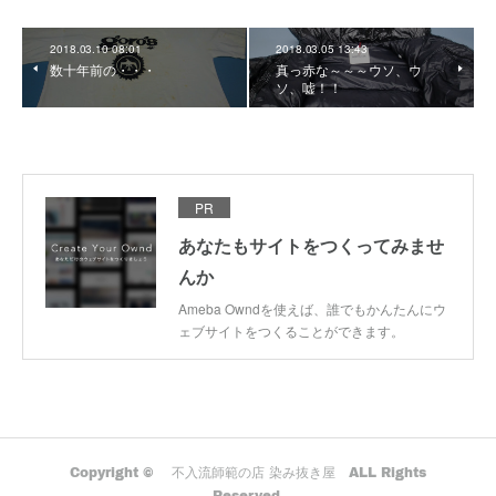
2018.03.10 08:01
2018.03.05 13:43
数十年前の・・・
真っ赤な～～～ウソ、ウ
ソ、嘘！！
PR
あなたもサイトをつくってみませ
んか
Ameba Owndを使えば、誰でもかんたんにウ
ェブサイトをつくることができます。
Copyright © 不入流師範の店 染み抜き屋 ALL Rights
Reserved.