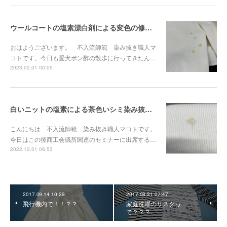
ウールコートの塩素漂白剤による変色の修正事例『染み抜き屋』
おはようございます。 不入流師範 染み抜き職人マ
コトです。今日も愛犬ポン酢の散歩に行ってきたん…
2023.02.01 00:05
白いニットの塩素による茶色いシミ染み抜き事例『染み抜き屋』
こんにちは 不入流師範 染み抜き職人マコトです。
今日はこの後商工会議所関連のセミナーに出席する…
2022.12.01 06:53
2017.09.14 10:29
2017.08.31 07:47
飛行機内で！！？？
家庭洗濯のリスクっ
て？？？