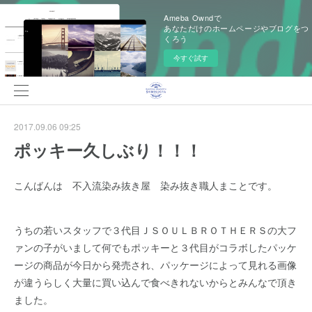
Ameba Owndで
あなただけのホームページやブログをつ
くろう
今すぐ試す
2017.09.06 09:25
ポッキー久しぶり！！！
こんばんは 不入流染み抜き屋 染み抜き職人まことです。
うちの若いスタッフで３代目ＪＳＯＵＬＢＲＯＴＨＥＲＳの大フ
ァンの子がいまして何でもポッキーと３代目がコラボしたパッケ
ージの商品が今日から発売され、パッケージによって見れる画像
が違うらしく大量に買い込んで食べきれないからとみんなで頂き
ました。