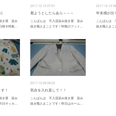
2017.12.15 07:51
2017.12.13 0
)
着ようとしたらあら～～～
年末感が出
抜き屋 染み
こんばんは 不入流染み抜き屋 染み
こんばんは 
日朝８時集…
抜き職人まことです！昨晩のフット…
抜き職人まこ
2017.12.09 08:22
ます！
気合を入れ直して！！
抜き屋 染み
こんばんは 不入流染み抜き屋 染み
昨日サッカ…
抜き職人まことです！昨日はホーム…