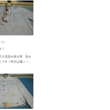
7:59
め！
不入流染み抜き屋 染み
とです！昨日は週に一…