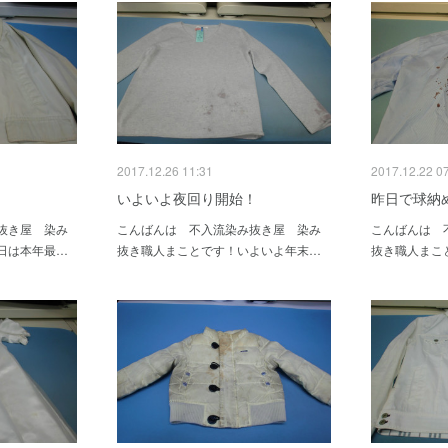
2017.12.26 11:31
2017.12.22 0
！
いよいよ夜回り開始！
昨日で球納
抜き屋 染み
こんばんは 不入流染み抜き屋 染み
こんばんは 
日は本年最…
抜き職人まことです！いよいよ年末…
抜き職人まこ