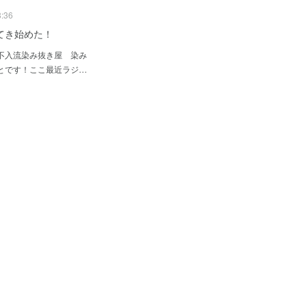
8:36
てき始めた！
不入流染み抜き屋 染み
とです！ここ最近ラジ…