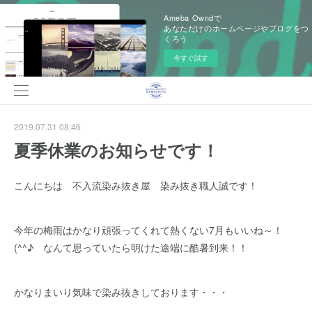
Ameba Owndで
あなただけのホームページやブログをつ
くろう
今すぐ試す
2019.07.31 08:46
夏季休業のお知らせです！
こんにちは 不入流染み抜き屋 染み抜き職人誠です！
今年の梅雨はかなり頑張ってくれて熱くない7月もいいね～！
(^^♪ なんて思っていたら明けた途端に酷暑到来！！
かなりまいり気味で染み抜きしております・・・