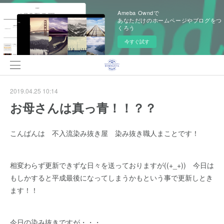
Ameba Owndで
あなただけのホームページやブログをつ
くろう
今すぐ試す
2019.04.25 10:14
お母さんは真っ青！！？？
こんばんは 不入流染み抜き屋 染み抜き職人まことです！
相変わらず更新できずな日々を送っておりますが((+_+)) 今日は
もしかすると平成最後になってしまうかもという事で更新しとき
ます！！
今日の染み抜きですが・・・