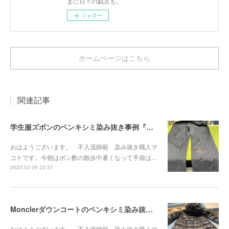
まに日々の戯言も。
フォロー
ホームページはこちら
関連記事
学生服ズボンのペンキシミ染み抜き事例『染み抜き屋』
おはようございます。 不入流師範 染み抜き職人マ
コトです。今朝はポン酢の散歩中暑くなって手袋は…
2023.02.06 23:37
Monclerダウンコートのペンキシミ染み抜き事例『染み抜き屋』
おはようございます。 不入流師範 染み抜き職人マ