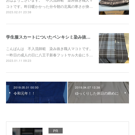
コトです。昨日暖かかった分今朝の北風の寒さが身…
2023.02.01 23:38
学生服スカートについたペンキシミ染み抜き事例『染み抜き屋』
こんばんは 不入流師範 染み抜き職人マコトです。
一昨日の成人の日に八王子新春フットサル大会に５…
2023.01.11 09:23
2019.05.01 00:00
2019.04.07 13:38
令和元年！！
ゆっくりした休日の締めに
PR