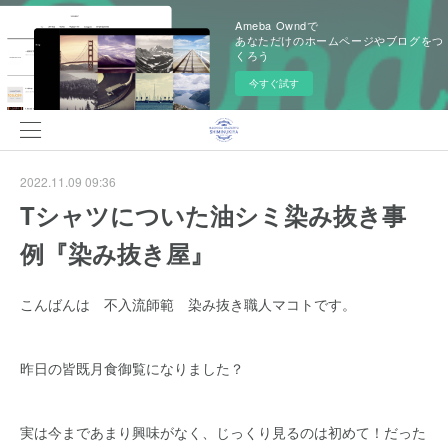
Ameba Owndで
あなただけのホームページやブログをつ
くろう
今すぐ試す
2022.11.09 09:36
Tシャツについた油シミ染み抜き事
例『染み抜き屋』
こんばんは 不入流師範 染み抜き職人マコトです。
昨日の皆既月食御覧になりました？
実は今まであまり興味がなく、じっくり見るのは初めて！だった