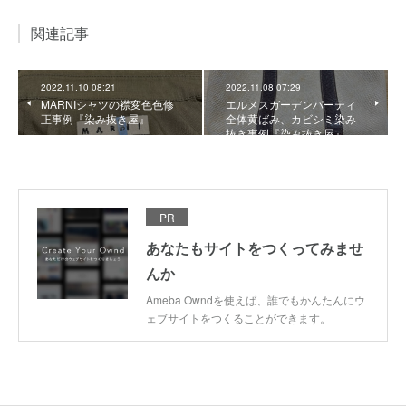
関連記事
2022.11.10 08:21
2022.11.08 07:29
MARNIシャツの襟変色色修
エルメスガーデンパーティ
正事例『染み抜き屋』
全体黄ばみ、カビシミ染み
抜き事例『染み抜き屋』
PR
あなたもサイトをつくってみませ
んか
Ameba Owndを使えば、誰でもかんたんにウ
ェブサイトをつくることができます。