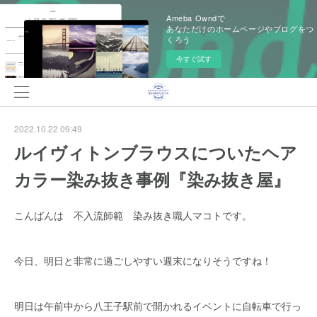
Ameba Owndで
あなただけのホームページやブログをつ
くろう
今すぐ試す
2022.10.22 09:49
ルイヴィトンブラウスについたヘア
カラー染み抜き事例『染み抜き屋』
こんばんは 不入流師範 染み抜き職人マコトです。
今日、明日と非常に過ごしやすい週末になりそうですね！
明日は午前中から八王子駅前で開かれるイベントに自転車で行っ