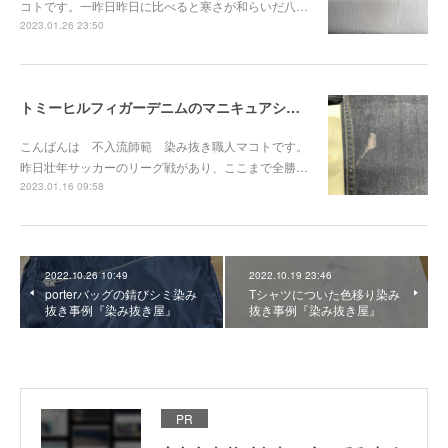
コトです。一昨日昨日に比べると寒さが和らいだ八…
2023.01.26 23:50
トミーヒルフィガーデニムのマニキュアシミ染み抜き事例『染み抜き屋』
こんばんは 不入流師範 染み抜き職人マコトです。
昨日壮年サッカーのリーグ戦があり、ここまで全勝…
2023.01.16 09:58
2022.10.26 10:49
2022.10.19 23:46
porterバッグの錆びシミ染み
Tシャツについた色移り染み
抜き事例『染み抜き屋』
抜き事例『染み抜き屋』
PR