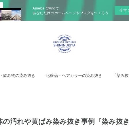
Ameba Owndで
今す
あなただけのホームページやブログをつくろう
・飲み物の染み抜き
化粧品・ヘアカラーの染み抜き
「染み抜
体の汚れや黄ばみ染み抜き事例『染み抜