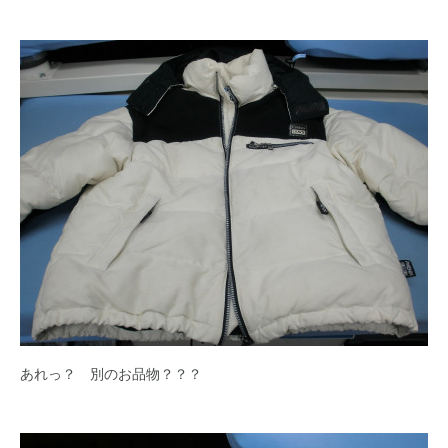
あれっ？ 別のお品物？？？