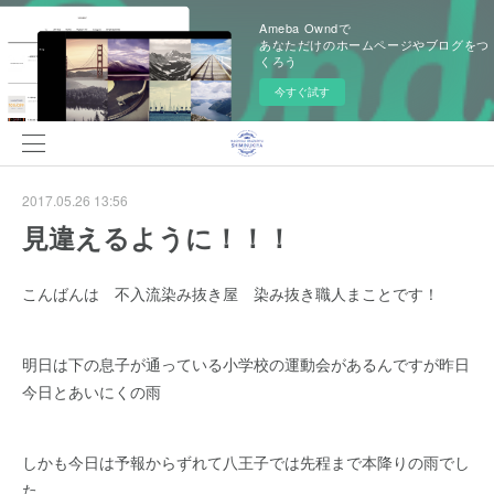
Ameba Owndで
あなただけのホームページやブログをつ
くろう
今すぐ試す
2017.05.26 13:56
見違えるように！！！
こんばんは 不入流染み抜き屋 染み抜き職人まことです！
明日は下の息子が通っている小学校の運動会があるんですが昨日
今日とあいにくの雨
しかも今日は予報からずれて八王子では先程まで本降りの雨でし
た。