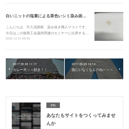
白いニットの塩素による茶色いシミ染み抜き事例『染み抜き屋』
こんにちは 不入流師範 染み抜き職人マコトです。
今日はこの後商工会議所関連のセミナーに出席する…
2022.12.01 06:53
2017.05.30 11:17
2017.05.23 14:14
カレー大～～好き！！
急にいなくなるのね～～～
PR
あなたもサイトをつくってみませ
んか